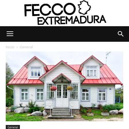
Fecco
Inicio
General
Digital
Extremadura
General