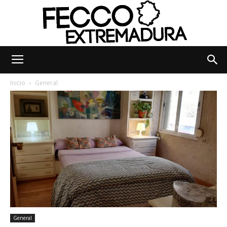
Fecco
Inicio
General
Digital
Extremadura
General