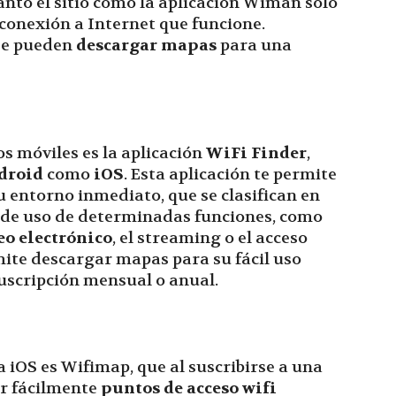
nto el sitio como la aplicación Wiman sólo
 conexión a Internet que funcione.
se pueden
descargar mapas
para una
s móviles es la aplicación
WiFi Finder
,
droid
como
iOS
. Esta aplicación te permite
u entorno inmediato, que se clasifican en
ad de uso de determinadas funciones, como
eo electrónico
, el streaming o el acceso
mite descargar mapas para su fácil uso
suscripción mensual o anual.
a iOS es Wifimap, que al suscribirse a una
ar fácilmente
puntos de acceso wifi