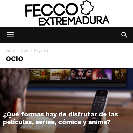
Fecco
Inicio
Ocio
Página 2
OCIO
Digital
Extremadura
¿Qué formas hay de disfrutar de las
películas, series, cómics y anime?