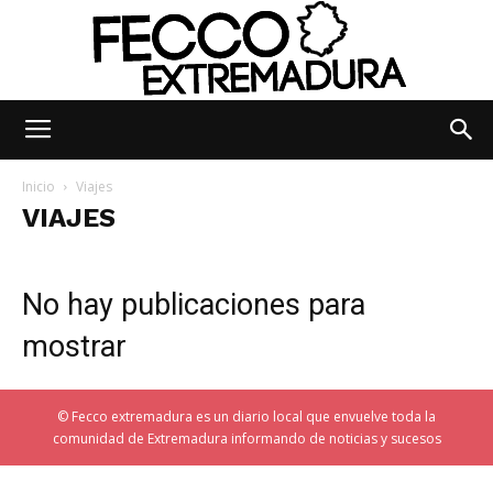
Fecco
Inicio
Viajes
VIAJES
Digital
No hay publicaciones para
mostrar
Extremadura
© Fecco extremadura es un diario local que envuelve toda la
comunidad de Extremadura informando de noticias y sucesos